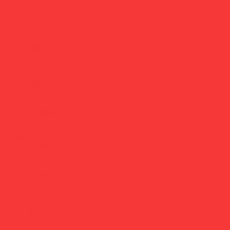
assignsg.com
equalstrategy-
survey.com
u888c3.cc
dramacoolc.cc
gstj.cc
videodownloader
s.cc
kyouka.cc
ganas333.cc
mpk01.cc
575-
bet.cc
wingslot.cc
huliddf.cc
pxdy8.cc
coach-
factoryoutlet.cc
ycday.cc
qp455sth1.cc
682045.cc
164656.cc