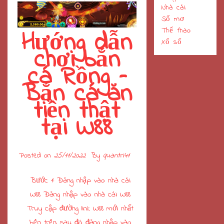
Nhà cái
Sổ mơ
Thể thao
Hướng dẫn
Xổ số
chơi bắn
cá Rồng –
Bắn cá ăn
tiền thật
tại W88
Posted on
25/11/2022
By
quantri41
Bước 1: Đăng nhập vào nhà cái
W88 Đăng nhập vào nhà cái W88
Truy cập đường link W88 mới nhất
bên trên, sau đó đăng nhập vào