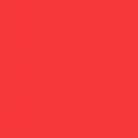
Au88
Au88
Au88
Au88
Au88
Mb66
Debet
Vin88
yj517.com
rouniu8888.com
0353qcw.com
ba0531.com
mlm1688.com
gu767.com
zyvip888.com
yamato22.com
bbrv-elevate.com
aka-
exhibitmedia.com
61971.net
senna-
exhibitmedia.com
exhibitmediaopti
misationsg.com
usdt658.com