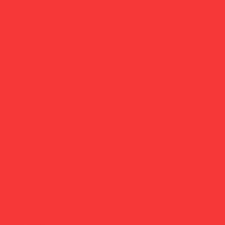
fauquierproperti
es.com
us-en-
us-vigosurge.com
funlaap.cc
5960194.cc
smallsecrets.cc
8357035.cc
smrk115.cc
ky1546.cc
qwert-
yuio-p-asdf-
ghjkl-zxc-v-bn-
m.cc
azvps.biz
ry44477.com
bbrvaudit.com
prophet-
searches.com
bbrv-brand.com
bbrvanalyze.com
popular-