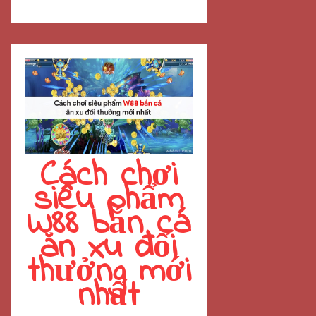
Cách chơi
siêu phẩm
W88 bắn cá
ăn xu đổi
thưởng mới
nhất