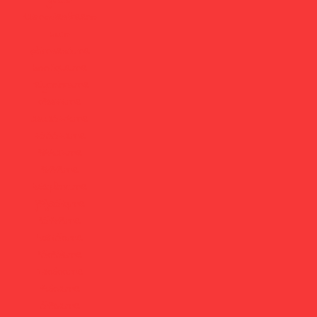
123moviesfreeno
w.co
phimsex5.me
bootique.me
tellycolors.me
093377.me
23u257r4.me
755572.me
984427.me
981919.me
463qdhnc.me
j9fja51q.me
951419.me
408750.me
950958.me
720600.me
14602.me
51932.me