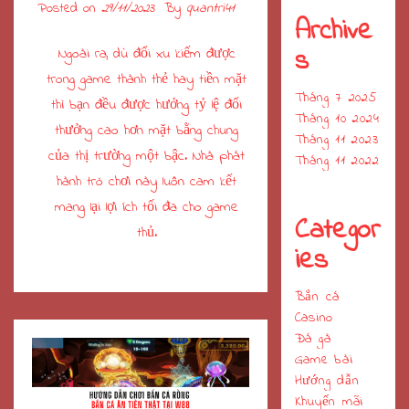
Posted on
29/11/2023
By
quantri41
Archive
s
Ngoài ra, dù đổi xu kiếm được
trong game thành thẻ hay tiền mặt
Tháng 7 2025
thì bạn đều được hưởng tỷ lệ đổi
Tháng 10 2024
thưởng cao hơn mặt bằng chung
Tháng 11 2023
của thị trường một bậc. Nhà phát
Tháng 11 2022
hành trò chơi này luôn cam kết
mang lại lợi ích tối đa cho game
Categor
thủ.
ies
Bắn cá
Casino
Đá gà
Game bài
Hướng dẫn
Khuyến mãi