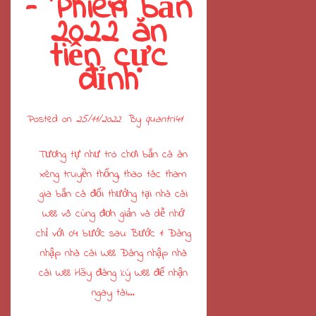
– Phiên bản
2022 ăn
tiền cực
đỉnh
Posted on
25/11/2022
By
quantri41
Tương tự như trò chơi bắn cá ăn
xèng truyền thống, thao tác tham
gia bắn cá đổi thưởng tại nhà cái
W88 vô cùng đơn giản và dễ nhớ
chỉ với 04 bước sau: Bước 1: Đăng
nhập nhà cái W88 Đăng nhập nhà
cái W88 Hãy đăng ký W88 để nhận
ngay tài…