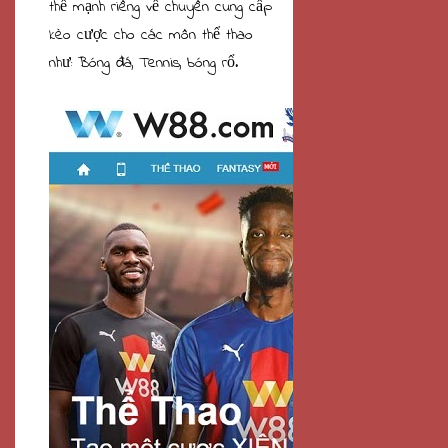
thế mạnh riêng về chuyên cung cấp
kèo cược cho các môn thể thao
như: Bóng đá, Tennis, bóng rổ.