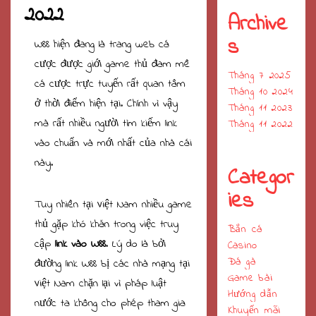
2022
Archive
s
W88 hiện đang là trang web cá
cược được giới game thủ đam mê
Tháng 7 2025
cá cược trực tuyến rất quan tâm
Tháng 10 2024
ở thời điểm hiện tại. Chính vì vậy
Tháng 11 2023
mà rất nhiều người tìm kiếm link
Tháng 11 2022
vào chuẩn và mới nhất của nhà cái
này.
Categor
ies
Tuy nhiên tại Việt Nam nhiều game
thủ gặp khó khăn trong việc truy
Bắn cá
cập
link vào W88
. Lý do là bởi
Casino
Đá gà
đường link W88 bị các nhà mạng tại
Game bài
Việt Nam chặn lại vì pháp luật
Hướng dẫn
nước ta không cho phép tham gia
Khuyến mãi