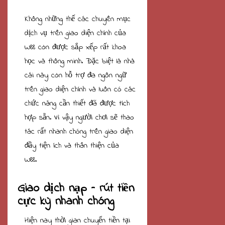
Không những thế các chuyên mục
dịch vụ trên giao diện chính của
W88 còn được sắp xếp rất khoa
học và thông minh. Đặc biệt là nhà
cái này còn hỗ trợ đa ngôn ngữ
trên giao diện chính và luôn có các
chức năng cần thiết đã được tích
hợp sẵn. Vì vậy người chơi sẽ thao
tác rất nhanh chóng trên giao diện
đầy tiện ích và thân thiện của
W88.
Giao dịch nạp – rút tiền
cực kỳ nhanh chóng
Hiện nay thời gian chuyển tiền tại