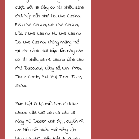
cược bởi tại đây có rất nhiều sảnh
chơi hấp dẫn như: AG Live Casino,
EVO Live Casino, WM Live Casino,
EBET Live Casino, AE Live Casino,
DG Live Casino. Không những thế
tại các sảnh chơi hấp dẫn này còn
có rất nhiều game casino đỉnh cao
như: Baccarat, Rồng hổ, Win Three
Three Cards, Bull Bull, Three Face,
Sicbo.
Đặc biệt là tại mỗi bàn chơi live
casino của W88 còn có các cô
nàng MC, Dealer xinh đẹp, quyến rũ
am hiểu rất nhiều thứ tiếng vận
hành trò chơi. Đặc biệt là họ còn