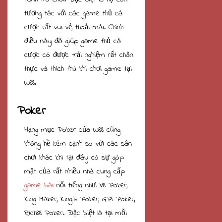
tương tác với các game thủ cá
cược rất vui vẻ, thoải mái. Chính
điều này đã giúp game thủ cá
cược có được trải nghiệm rất chân
thực và thích thú khi chơi game tại
W88.
Poker
Hạng mục Poker của W88 cũng
không hề kém cạnh so với các sân
chơi khác khi tại đây có sự góp
mặt của rất nhiều nhà cung cấp
game bài
nổi tiếng như: V8 Poker,
King Maker, King’s Poker, GPI Poker,
Rich88 Poker. Đặc biệt là tại mỗi