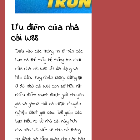
Ưu điểm của nhà
cái W88
Dựa vào các thông tin ở trên các
bạn có thể thấy hệ thống trò chơi
của nhà cái W88 rất đa dạng và
hấp dẫn. Tuy nhiên không dừng lại
ở đó
nhà cái W88
còn sở hữu rất
nhiều điểm mạnh được giới chuyên
gia và game thủ cá cược chuyên
nghiệp đánh giá cao. Để giúp các
bạn hiểu rõ về nhà cái này hơn
cho nên bài viết sẽ chia sẻ thông
tin đánh giá tổng quan cho các bạn