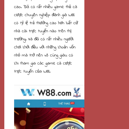
cao. Đã có rất nhiều game thủ cá
cược chuyên nghiệp đánh giá W88
có tỷ lệ trả thưởng cao hơn bất cứ
nhà cái trực tuyến nào trên thị
trường. Và đã có rất nhiều người
chơi khởi đầu với những khoản vốn
nhỏ mà trở nên vô cùng giàu có
khi tham gia các game cá cược
trực tuyến của W88.