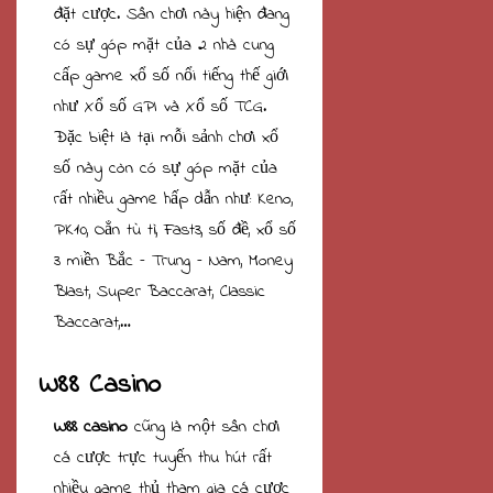
đặt cược. Sân chơi này hiện đang
có sự góp mặt của 2 nhà cung
cấp game xổ số nổi tiếng thế giới
như Xổ số GPI và Xổ số TCG.
Đặc biệt là tại mỗi sảnh chơi xổ
số này còn có sự góp mặt của
rất nhiều game hấp dẫn như: Keno,
PK10, Oẳn tù tì, Fast3, số đề, xổ số
3 miền Bắc – Trung – Nam, Money
Blast, Super Baccarat, Classic
Baccarat,…
W88 Casino
W88 casino
cũng là một sân chơi
cá cược trực tuyến thu hút rất
nhiều game thủ tham gia cá cược