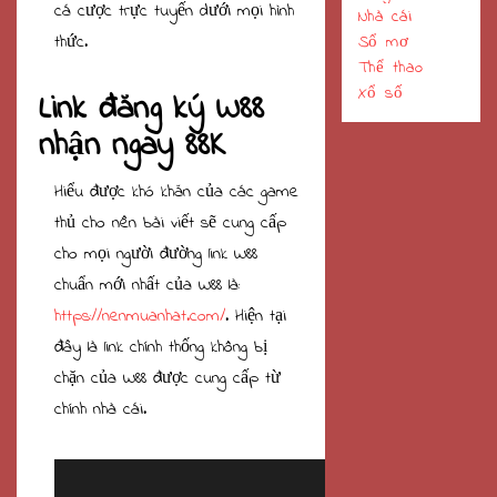
cá cược trực tuyến dưới mọi hình
Nhà cái
thức.
Sổ mơ
Thể thao
Xổ số
Link đăng ký W88
nhận ngay 88K
Hiểu được khó khăn của các game
thủ cho nên bài viết sẽ cung cấp
cho mọi người đường link W88
chuẩn mới nhất của W88 là:
https://nenmuanhat.com/
. Hiện tại
đây là link chính thống không bị
chặn của W88 được cung cấp từ
chính nhà cái.