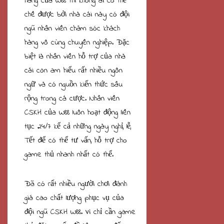
hàng của W88 thì không ai có thể
chê được bởi nhà cái này có đội
ngũ nhân viên chăm sóc khách
hàng vô cùng chuyên nghiệp. Đặc
biệt là nhân viên hỗ trợ của nhà
cái còn am hiểu rất nhiều ngôn
ngữ và có nguồn kiến thức sâu
rộng trong cá cược. Nhân viên
CSKH của W88 luôn hoạt động liên
tục 24/7 kể cả những ngày nghỉ, lễ,
Tết để có thể tư vấn, hỗ trợ cho
game thủ nhanh nhất có thể.
Đã có rất nhiều người chơi đánh
giá cao chất lượng phục vụ của
đội ngũ CSKH W88. Vì chỉ cần game