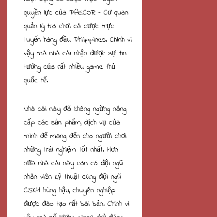
quyền lực của PAGCOR – Cơ quan
quản lý trò chơi cá cược trực
tuyến hàng đầu Philippines. Chính vì
vậy mà nhà cái nhận được sự tin
tưởng của rất nhiều game thủ
quốc tế.
Nhà cái này đã không ngừng nâng
cấp các sản phẩm, dịch vụ của
mình để mang đến cho người chơi
những trải nghiệm tốt nhất. Hơn
nữa nhà cái này còn có đội ngũ
nhân viên kỹ thuật cùng đội ngũ
CSKH hùng hậu, chuyên nghiệp
được đào tạo rất bài bản. Chính vì